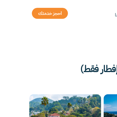
احجز خدمتك
ا