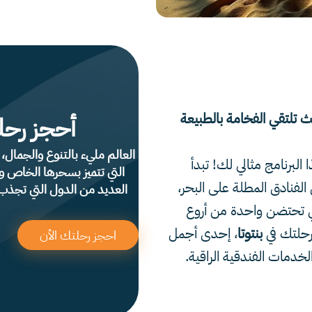
 تلتقي الفخامة بالطبيعة
أحجز رحل
العالم مليء بالتنوع والجمال،
ا البرنامج مثالي لك! تبدأ
التي تتميز بسحرها الخاص وث
الفنادق المطلة على البحر،
العديد من الدول التي تجذب 
لتي تحتضن واحدة من أروع
رحلتك في
بنتوتا
، إحدى أجمل
احجز رحلتك الأن
دمات الفندقية الراقية.