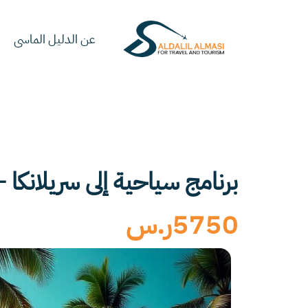
خطي
لى
عن الدليل الماسى
لمحتوى
برنامج سياحية إلى سريلانكا – 7 ليالي / 8 أيام – فنادق 5 نجوم (إفطار ف
5750ر.س