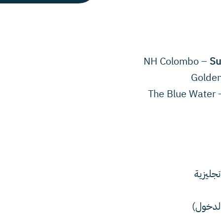
Su
جليزية
الدخول)